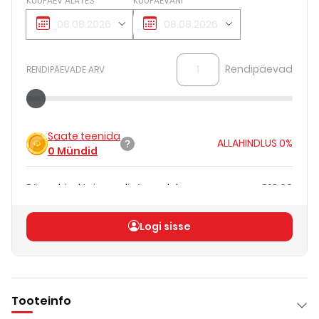
KUUPÄEV ALATES
KUUPÄEVANI
Rendipäevad
RENDIPÄEVADE ARV
Saate teenida
ALLAHINDLUS
0%
0
Mündid
Päevahind teie rendipäevadele
€13.00
Koguhind
(
ilma KM-ta
)
€13.00
Logi sisse
Tooteinfo