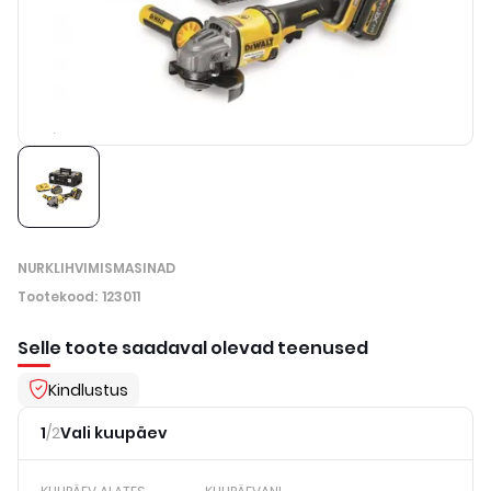
NURKLIHVIMISMASINAD
Tootekood
:
123011
Selle toote saadaval olevad teenused
Kindlustus
1
/
2
Vali kuupäev