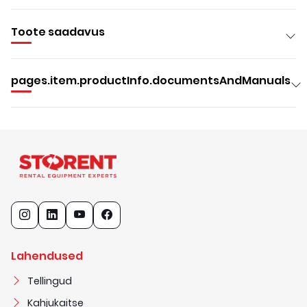
Toote saadavus
pages.item.productInfo.documentsAndManuals
Lahendused
Tellingud
Kahjukaitse