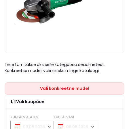
Teile tarnitakse üks selle kategooria seadmetest.
Konkreetse mudeli valimiseks minge kataloogi.
Vali konkreetne mudel
1
/
3
Vali kuupäev
KUUPÄEV ALATES
KUUPÄEVANI