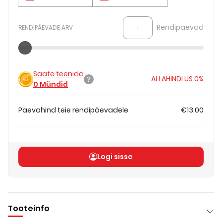
Rendipäevad
RENDIPÄEVADE ARV
Saate teenida
ALLAHINDLUS
0%
0
Mündid
Päevahind teie rendipäevadele
€13.00
Koguhind
(
ilma KM-ta
)
€13.00
Logi sisse
Tooteinfo