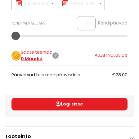
Rendipäevad
RENDIPÄEVADE ARV
Saate teenida
ALLAHINDLUS
0%
0
Mündid
Päevahind teie rendipäevadele
€28.00
Koguhind
(
ilma KM-ta
)
€28.00
Logi sisse
Tooteinfo