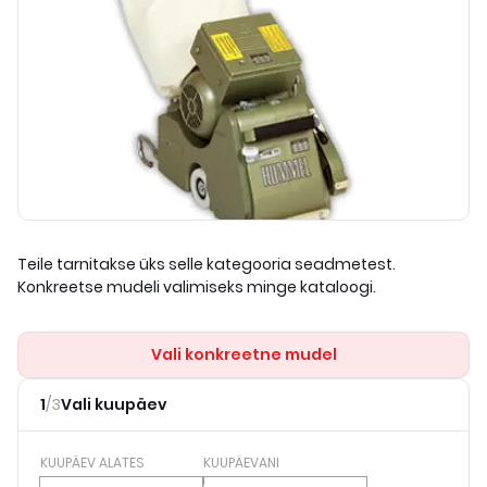
Teile tarnitakse üks selle kategooria seadmetest.
Konkreetse mudeli valimiseks minge kataloogi.
Vali konkreetne mudel
1
/
3
Vali kuupäev
KUUPÄEV ALATES
KUUPÄEVANI