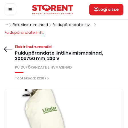
Logi sisse
Elektriinstrumendid
Puidupõrandate lihvmasinad
Puidupõrandate lintlihvimismasinad, 200x750 mm, 230 V
Elektriinstrumendid
Puidupõrandate lintlihvimismasinad,
200x750 mm, 230 V
PUIDUPÕRANDATE LIHVMASINAD
Tootekood
:
122875