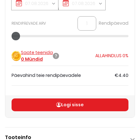
Rendipäevad
RENDIPÄEVADE ARV
Saate teenida
ALLAHINDLUS
0%
0
Mündid
Päevahind teie rendipäevadele
€4.40
Koguhind
(
ilma KM-ta
)
€4.40
Logi sisse
Tooteinfo