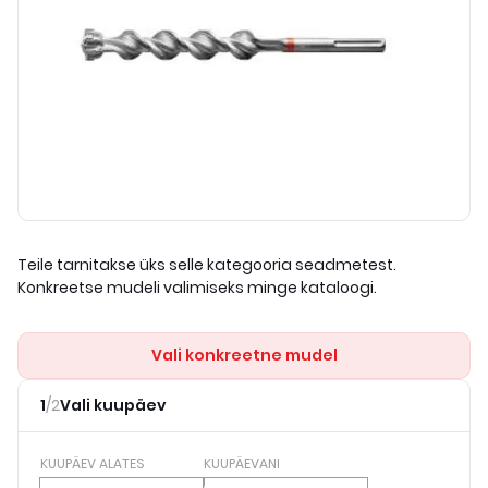
Teile tarnitakse üks selle kategooria seadmetest.
Konkreetse mudeli valimiseks minge kataloogi.
Vali konkreetne mudel
1
/
2
Vali kuupäev
KUUPÄEV ALATES
KUUPÄEVANI