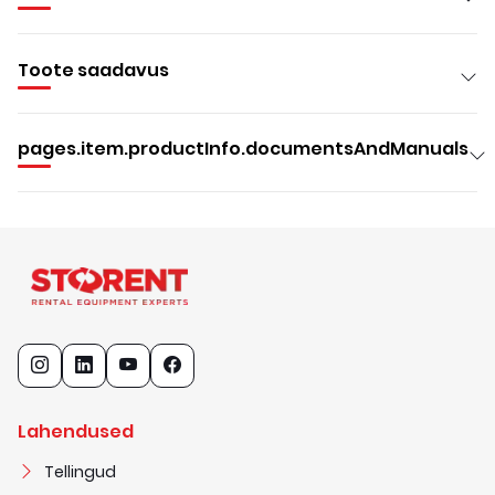
Toote saadavus
pages.item.productInfo.documentsAndManuals
Lahendused
Tellingud