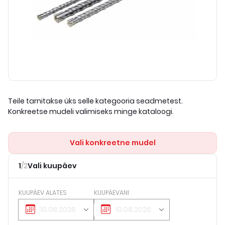
Teile tarnitakse üks selle kategooria seadmetest.
Konkreetse mudeli valimiseks minge kataloogi.
Vali konkreetne mudel
1
/
2
Vali kuupäev
KUUPÄEV ALATES
KUUPÄEVANI