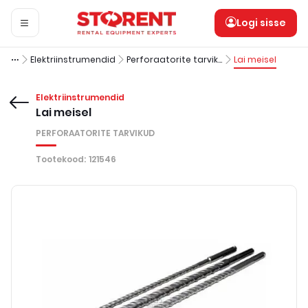
Logi sisse
Elektriinstrumendid
Perforaatorite tarvikud
Lai meisel
Elektriinstrumendid
Lai meisel
PERFORAATORITE TARVIKUD
Tootekood
:
121546