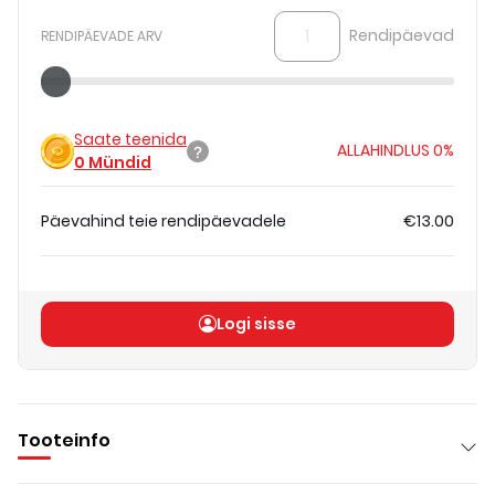
Rendipäevad
RENDIPÄEVADE ARV
Saate teenida
ALLAHINDLUS
0%
0
Mündid
Päevahind teie rendipäevadele
€13.00
Koguhind
(
ilma KM-ta
)
€13.00
Logi sisse
Tooteinfo