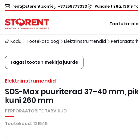
rent@storent.com
+37258773333
Punane tn 6a, 13619 Ta
Tootekatal
Kodu
Tootekataloog
Elektriinstrumendid
Tagasi tootenimekirja juurde
Elektriinstrumendid
SDS-Max puuriterad 37–40 mm, pi
kuni 260 mm
PERFORAATORITE TARVIKUD
Tootekood
:
121545