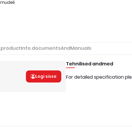
 mudeli
.productInfo.documentsAndManuals
Tehnilised andmed
Logi sisse
For detailed specification pl