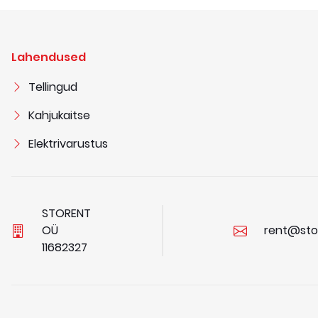
Lahendused
Tellingud
Kahjukaitse
Elektrivarustus
STORENT
OÜ
rent@sto
1
1
6
8
2
3
2
7