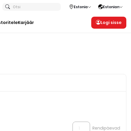
Otsi
Estonia
Estonian
storitele
Karjäär
Logi sisse
Rendipäevad