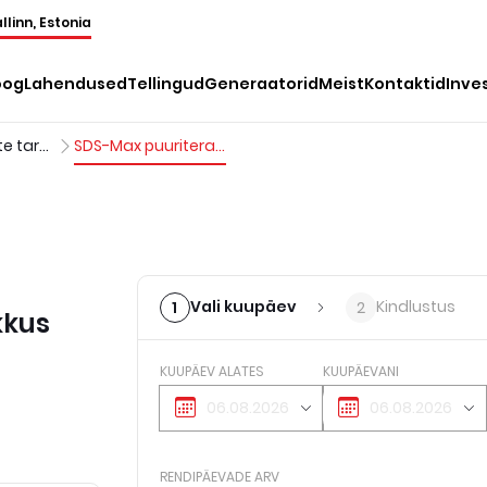
llinn, Estonia
oog
Lahendused
Tellingud
Generaatorid
Meist
Kontaktid
Inve
Perforaatorite tarvikud
SDS-Max puuriterad 37–40 mm, pikkus kuni 260 mm
Vali kuupäev
Kindlustus
1
2
kkus
KUUPÄEV ALATES
KUUPÄEVANI
RENDIPÄEVADE ARV