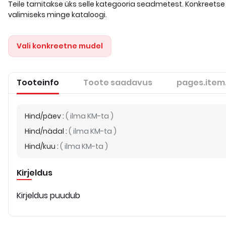
Teile tarnitakse üks selle kategooria seadmetest. Konkreetse
valimiseks minge kataloogi.
Vali konkreetne mudel
Tooteinfo
Toote saadavus
pages.item
Hind/päev
:
(
ilma KM-ta
)
Hind/nädal
:
(
ilma KM-ta
)
Hind/kuu
:
(
ilma KM-ta
)
Kirjeldus
Kirjeldus puudub