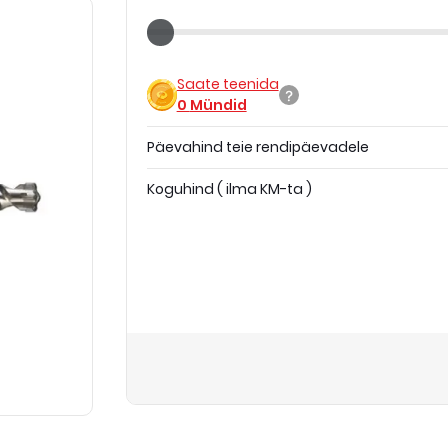
Saate teenida
0
Mündid
Päevahind teie rendipäevadele
Koguhind
(
ilma KM-ta
)