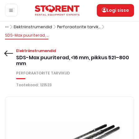
Logi sisse
Elektriinstrumendid
Perforaatorite tarvikud
SDS-Max puuriterad, <16 mm, pikkus 521–800 mm
Elektriinstrumendid
SDS-Max puuriterad, <16 mm, pikkus 521–800
mm
PERFORAATORITE TARVIKUD
Tootekood
:
121523