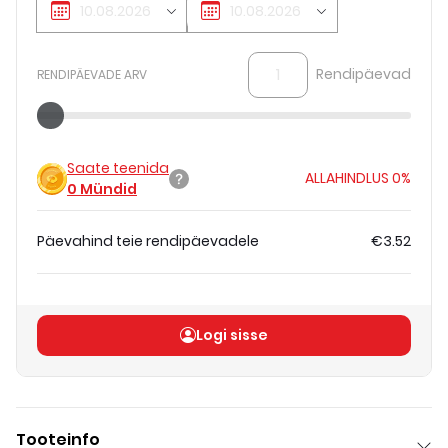
Rendipäevad
RENDIPÄEVADE ARV
Saate teenida
ALLAHINDLUS
0%
0
Mündid
Päevahind teie rendipäevadele
€3.52
Koguhind
(
ilma KM-ta
)
€3.52
Logi sisse
Tooteinfo