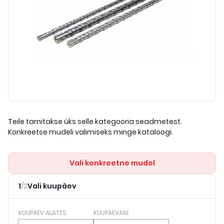
Teile tarnitakse üks selle kategooria seadmetest.
Konkreetse mudeli valimiseks minge kataloogi.
Vali konkreetne mudel
1
/
2
Vali kuupäev
KUUPÄEV ALATES
KUUPÄEVANI