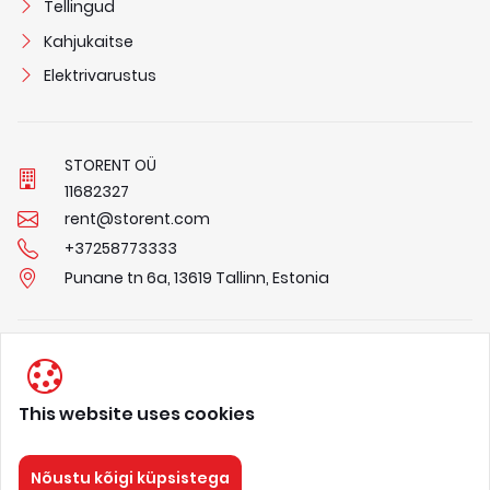
Tellingud
Kahjukaitse
Elektrivarustus
STORENT OÜ
1
1
6
8
2
3
2
7
rent@storent.com
+37258773333
Punane tn 6a, 13619 Tallinn, Estonia
Privaatsuspõhimõtted
Tingimused
This website uses cookies
Meist
Nõustu kõigi küpsistega
STORENT
Kõik õigused kaitstud 2026.