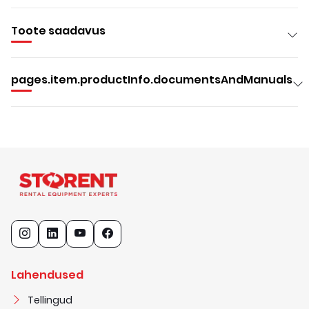
Toote saadavus
pages.item.productInfo.documentsAndManuals
Lahendused
Tellingud