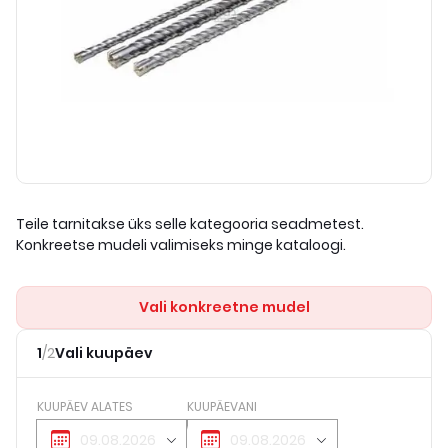
Teile tarnitakse üks selle kategooria seadmetest.
Konkreetse mudeli valimiseks minge kataloogi.
Vali konkreetne mudel
1
/
2
Vali kuupäev
KUUPÄEV ALATES
KUUPÄEVANI