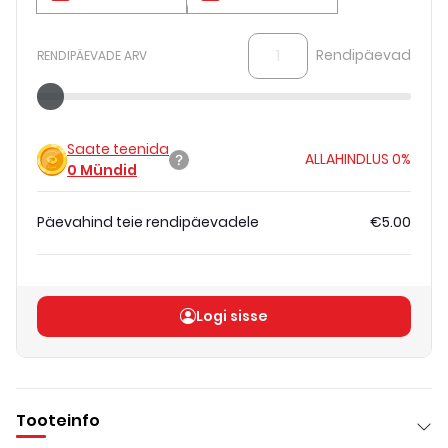
Rendipäevad
RENDIPÄEVADE ARV
Saate teenida
ALLAHINDLUS
0%
0
Mündid
Päevahind teie rendipäevadele
€5.00
Koguhind
(
ilma KM-ta
)
€5.00
Logi sisse
Tooteinfo