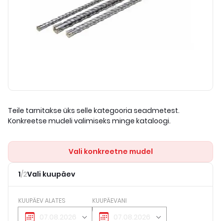
Teile tarnitakse üks selle kategooria seadmetest.
Konkreetse mudeli valimiseks minge kataloogi.
Vali konkreetne mudel
1
/
2
Vali kuupäev
KUUPÄEV ALATES
KUUPÄEVANI