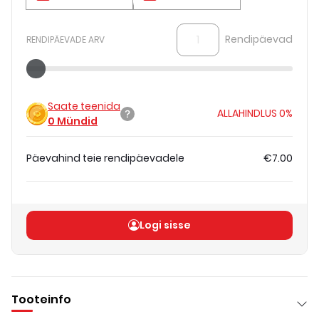
Rendipäevad
RENDIPÄEVADE ARV
Saate teenida
ALLAHINDLUS
0%
0
Mündid
Päevahind teie rendipäevadele
€7.00
Koguhind
(
ilma KM-ta
)
€7.00
Logi sisse
Tooteinfo