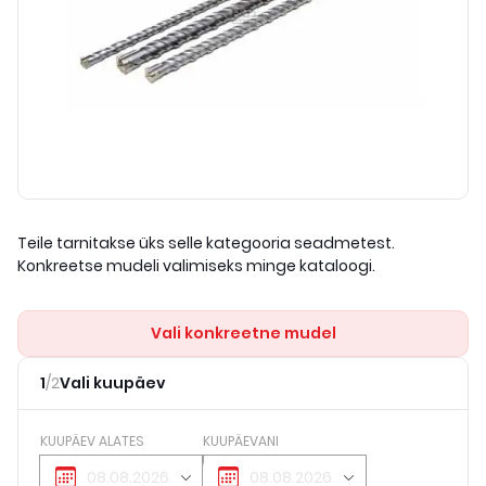
Teile tarnitakse üks selle kategooria seadmetest.
Konkreetse mudeli valimiseks minge kataloogi.
Vali konkreetne mudel
1
/
2
Vali kuupäev
KUUPÄEV ALATES
KUUPÄEVANI