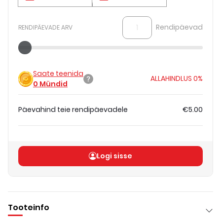
Rendipäevad
RENDIPÄEVADE ARV
Saate teenida
ALLAHINDLUS
0%
0
Mündid
Päevahind teie rendipäevadele
€5.00
Koguhind
(
ilma KM-ta
)
€5.00
Logi sisse
Tooteinfo