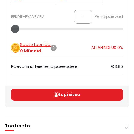
Rendipäevad
RENDIPÄEVADE ARV
Saate teenida
ALLAHINDLUS
0%
0
Mündid
Päevahind teie rendipäevadele
€3.85
Koguhind
(
ilma KM-ta
)
€3.85
Logi sisse
Tooteinfo