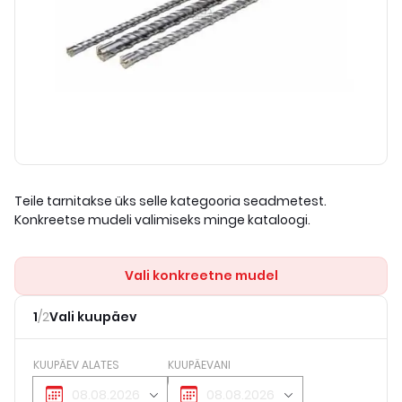
Teile tarnitakse üks selle kategooria seadmetest.
Konkreetse mudeli valimiseks minge kataloogi.
Vali konkreetne mudel
1
/
2
Vali kuupäev
KUUPÄEV ALATES
KUUPÄEVANI