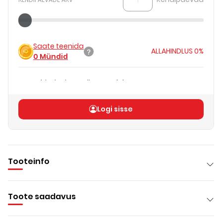
Saate teenida
ALLAHINDLUS
0%
0
Mündid
Päevahind teie rendipäevadele
€0.00
Koguhind
(
ilma KM-ta
)
€0.00
Logi sisse
Tooteinfo
Toote saadavus