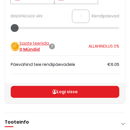
Rendipäevad
RENDIPÄEVADE ARV
Saate teenida
ALLAHINDLUS
0%
0
Mündid
Päevahind teie rendipäevadele
€6.05
Koguhind
(
ilma KM-ta
)
€6.05
Logi sisse
Tooteinfo