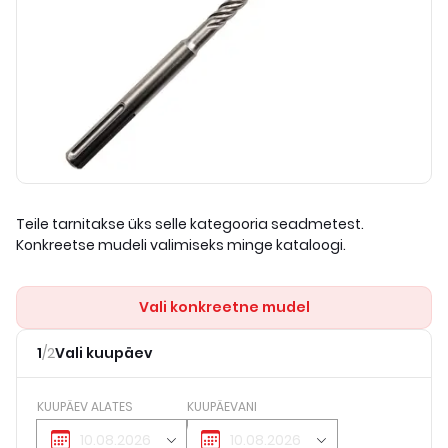
Teile tarnitakse üks selle kategooria seadmetest.
Konkreetse mudeli valimiseks minge kataloogi.
Vali konkreetne mudel
1
/
2
Vali kuupäev
KUUPÄEV ALATES
KUUPÄEVANI