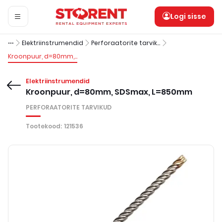
Logi sisse
Elektriinstrumendid
Perforaatorite tarvikud
Kroonpuur, d=80mm, SDSmax, L=850mm
Elektriinstrumendid
Kroonpuur, d=80mm, SDSmax, L=850mm
PERFORAATORITE TARVIKUD
Tootekood
:
121536