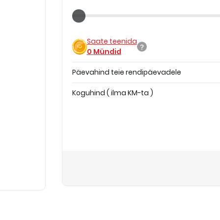
Saate teenida
0
Mündid
Päevahind teie rendipäevadele
Koguhind
(
ilma KM-ta
)