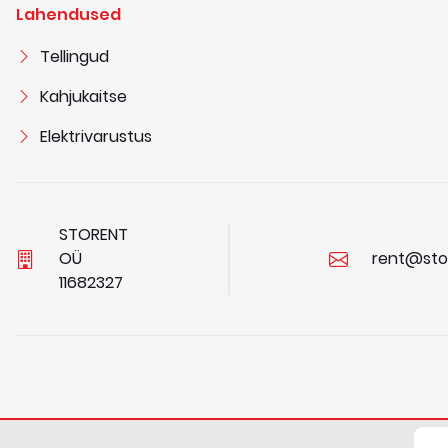
Lahendused
Tellingud
Kahjukaitse
Elektrivarustus
STORENT
OÜ
rent@sto
1
1
6
8
2
3
2
7