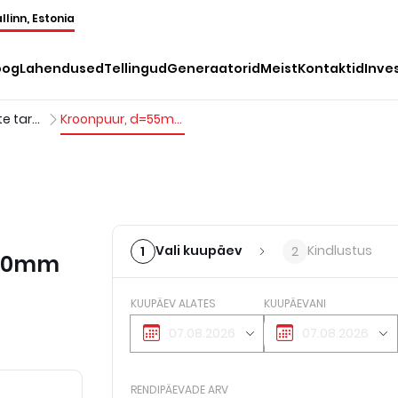
llinn, Estonia
oog
Lahendused
Tellingud
Generaatorid
Meist
Kontaktid
Inve
Perforaatorite tarvikud
Kroonpuur, d=55mm, SDSmax, l=850mm
Vali kuupäev
Kindlustus
1
2
850mm
KUUPÄEV ALATES
KUUPÄEVANI
RENDIPÄEVADE ARV