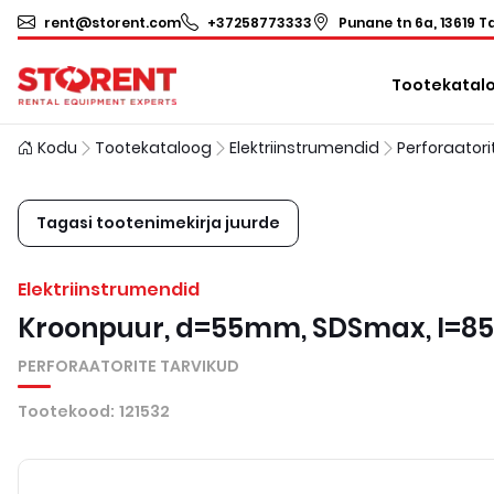
rent@storent.com
+37258773333
Punane tn 6a, 13619 Ta
Tootekatal
Kodu
Tootekataloog
Elektriinstrumendid
Tagasi tootenimekirja juurde
Elektriinstrumendid
Kroonpuur, d=55mm, SDSmax, l=
PERFORAATORITE TARVIKUD
Tootekood
:
121532