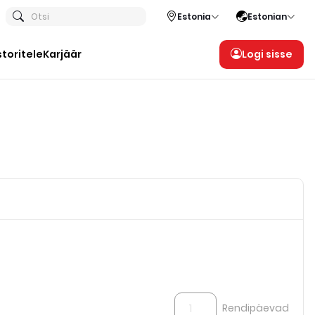
Otsi
Estonia
Estonian
storitele
Karjäär
Logi sisse
Rendipäevad