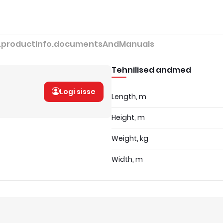
.productInfo.documentsAndManuals
Tehnilised andmed
Logi sisse
Length, m
Height, m
Weight, kg
Width, m