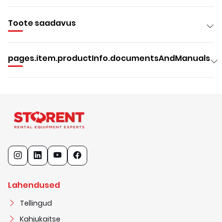
Toote saadavus
pages.item.productInfo.documentsAndManuals
Lahendused
Tellingud
Kahjukaitse