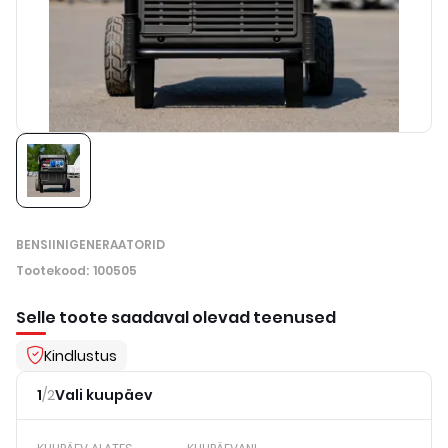
BENSIINIGENERAATORID
Tootekood
:
100505
Selle toote saadaval olevad teenused
Kindlustus
1
/
2
Vali kuupäev