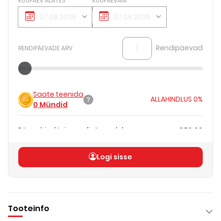
KUUPÄEV ALATES
KUUPÄEVANI
Rendipäevad
RENDIPÄEVADE ARV
Saate teenida
ALLAHINDLUS
0%
0
Mündid
Päevahind teie rendipäevadele
€50.00
Koguhind
(
ilma KM-ta
)
€50.00
Logi sisse
Tooteinfo