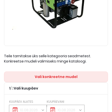
Teile tarnitakse üks selle kategooria seadmetest.
Konkreetse mudeli valimiseks minge kataloogi.
Vali konkreetne mudel
1
/
2
Vali kuupäev
KUUPÄEV ALATES
KUUPÄEVANI