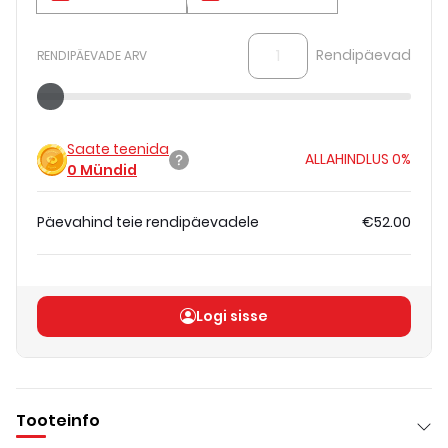
Rendipäevad
RENDIPÄEVADE ARV
Saate teenida
ALLAHINDLUS
0%
0
Mündid
Päevahind teie rendipäevadele
€52.00
Koguhind
(
ilma KM-ta
)
€52.00
Logi sisse
Tooteinfo