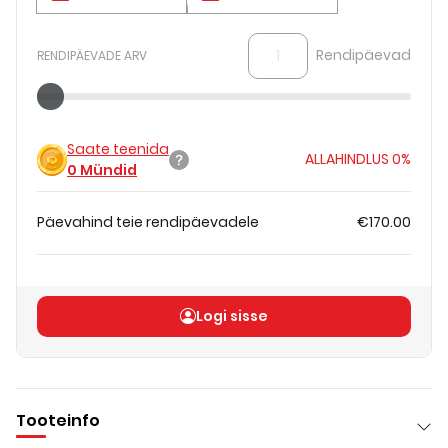
Rendipäevad
RENDIPÄEVADE ARV
Saate teenida
ALLAHINDLUS
0%
0
Mündid
Päevahind teie rendipäevadele
€170.00
Koguhind
(
ilma KM-ta
)
€170.00
Logi sisse
Tooteinfo