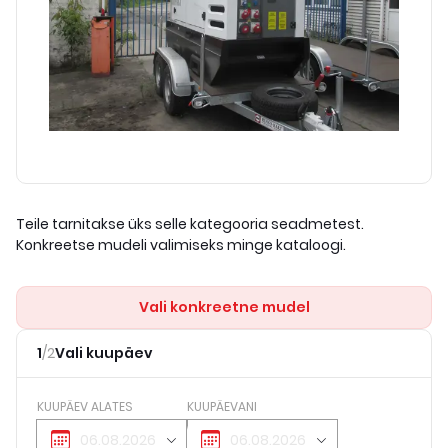
Teile tarnitakse üks selle kategooria seadmetest.
Konkreetse mudeli valimiseks minge kataloogi.
Vali konkreetne mudel
1
/
2
Vali kuupäev
KUUPÄEV ALATES
KUUPÄEVANI