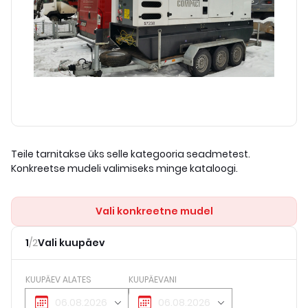
Teile tarnitakse üks selle kategooria seadmetest.
Konkreetse mudeli valimiseks minge kataloogi.
Vali konkreetne mudel
1
/
2
Vali kuupäev
KUUPÄEV ALATES
KUUPÄEVANI