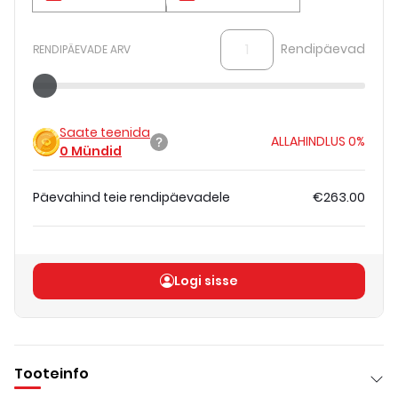
Rendipäevad
RENDIPÄEVADE ARV
Saate teenida
ALLAHINDLUS
0%
0
Mündid
Päevahind teie rendipäevadele
€263.00
Koguhind
(
ilma KM-ta
)
€263.00
Logi sisse
Tooteinfo