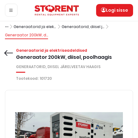
Logi sisse
Generaatorid ja elektriseadeldised
Generaatorid, diisel järelveetav haagis
Generaator 200kW, diisel, poolhaagis
Generaatorid ja elektriseadeldised
Generaator 200kW, diisel, poolhaagis
GENERAATORID, DIISEL JÄRELVEETAV HAAGIS
Tootekood
:
101720