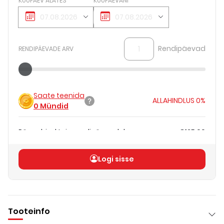
KUUPÄEV ALATES
KUUPÄEVANI
Rendipäevad
RENDIPÄEVADE ARV
Saate teenida
ALLAHINDLUS
0%
0
Mündid
Päevahind teie rendipäevadele
€125.00
Koguhind
(
ilma KM-ta
)
€125.00
Logi sisse
Tooteinfo