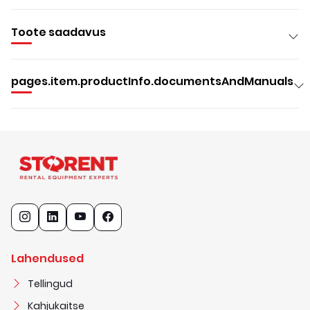
Toote saadavus
pages.item.productInfo.documentsAndManuals
Lahendused
Tellingud
Kahjukaitse