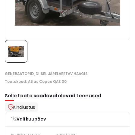
GENERAATORID, DIISEL JÄRELVEETAV HAAGIS
Tootekood
:
Atlas Copco QAS 30
Selle toote saadaval olevad teenused
Kindlustus
1
/
2
Vali kuupäev