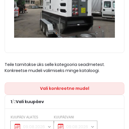
Teile tarnitakse üks selle kategooria seadmetest.
Konkreetse mudeli valimiseks minge kataloogi.
Vali konkreetne mudel
1
/
2
Vali kuupäev
KUUPÄEV ALATES
KUUPÄEVANI