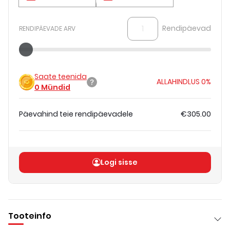
Rendipäevad
RENDIPÄEVADE ARV
Saate teenida
ALLAHINDLUS
0%
0
Mündid
Päevahind teie rendipäevadele
€305.00
Koguhind
(
ilma KM-ta
)
€305.00
Logi sisse
Tooteinfo