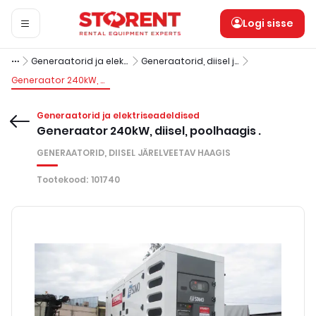
Logi sisse
Generaatorid ja elektriseadeldised
Generaatorid, diisel järelveetav haagis
Generaator 240kW, diisel, poolhaagis .
Generaatorid ja elektriseadeldised
Generaator 240kW, diisel, poolhaagis .
GENERAATORID, DIISEL JÄRELVEETAV HAAGIS
Tootekood
:
101740