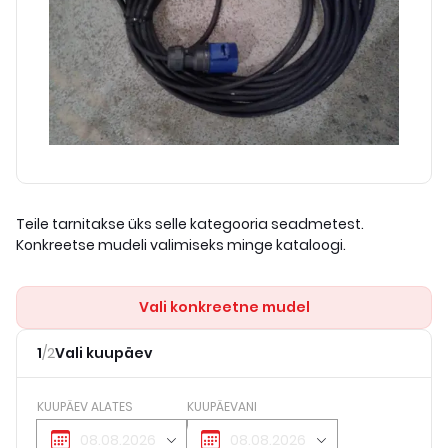
Teile tarnitakse üks selle kategooria seadmetest.
Konkreetse mudeli valimiseks minge kataloogi.
Vali konkreetne mudel
1
/
2
Vali kuupäev
KUUPÄEV ALATES
KUUPÄEVANI