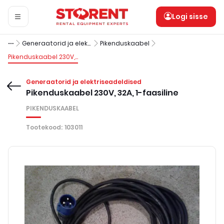
Logi sisse
Generaatorid ja elektriseadeldised
Pikenduskaabel
Pikenduskaabel 230V, 32A, 1-faasiline
Generaatorid ja elektriseadeldised
Pikenduskaabel 230V, 32A, 1-faasiline
PIKENDUSKAABEL
Tootekood
:
103011