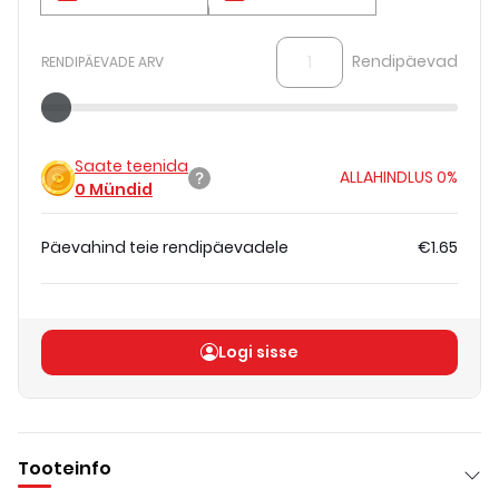
Rendipäevad
RENDIPÄEVADE ARV
Saate teenida
ALLAHINDLUS
0%
0
Mündid
Päevahind teie rendipäevadele
€1.65
Koguhind
(
ilma KM-ta
)
€1.65
Logi sisse
Tooteinfo