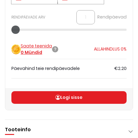
Rendipäevad
RENDIPÄEVADE ARV
Saate teenida
ALLAHINDLUS
0%
0
Mündid
Päevahind teie rendipäevadele
€2.20
Koguhind
(
ilma KM-ta
)
€2.20
Logi sisse
Tooteinfo