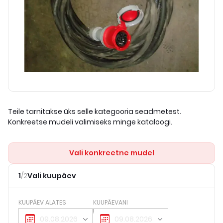
Teile tarnitakse üks selle kategooria seadmetest.
Konkreetse mudeli valimiseks minge kataloogi.
Vali konkreetne mudel
1
/
2
Vali kuupäev
KUUPÄEV ALATES
KUUPÄEVANI