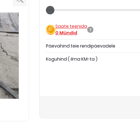
Saate teenida
0
Mündid
Päevahind teie rendipäevadele
Koguhind
(
ilma KM-ta
)