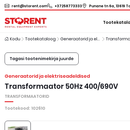
rent@storent.com
+37258773333
Punane tn 6a, 13619 Ta
Tootekatal
Kodu
Tootekataloog
Generaatorid ja elektriseadeldised
Transforma
Tagasi tootenimekirja juurde
Generaatorid ja elektriseadeldised
Transformaator 50Hz 400/690V
TRANSFORMAATORID
Tootekood
:
102610