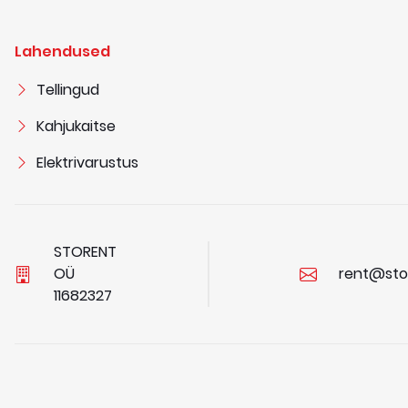
Lahendused
Tellingud
Kahjukaitse
Elektrivarustus
STORENT
OÜ
rent@sto
1
1
6
8
2
3
2
7