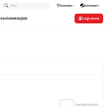
Otsi
Estonia
Estonian
storitele
Karjäär
Logi sisse
Rendipäevad