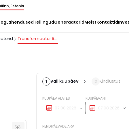
llinn, Estonia
oog
Lahendused
Tellingud
Generaatorid
Meist
Kontaktid
Inve
atorid
Transformaator 50Hz 400/690V
Vali kuupäev
Kindlustus
1
2
KUUPÄEV ALATES
KUUPÄEVANI
RENDIPÄEVADE ARV