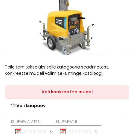
Teile tarnitakse üks selle kategooria seadmetest.
Konkreetse mudeli valimiseks minge kataloogi.
Vali konkreetne mudel
1
/
2
Vali kuupäev
KUUPÄEV ALATES
KUUPÄEVANI