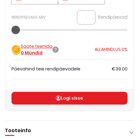
Rendipäevad
RENDIPÄEVADE ARV
Saate teenida
ALLAHINDLUS
0%
0
Mündid
Päevahind teie rendipäevadele
€39.00
Koguhind
(
ilma KM-ta
)
€39.00
Logi sisse
Tooteinfo