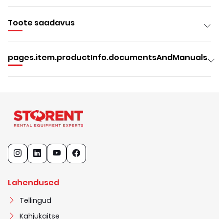
Toote saadavus
pages.item.productInfo.documentsAndManuals
Lahendused
Tellingud
Kahjukaitse