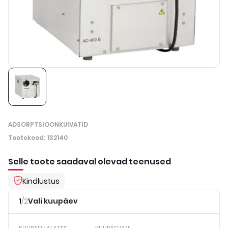
ADSORPTSIOONKUIVATID
Tootekood
:
132140
Selle toote saadaval olevad teenused
Kindlustus
1
/
2
Vali kuupäev