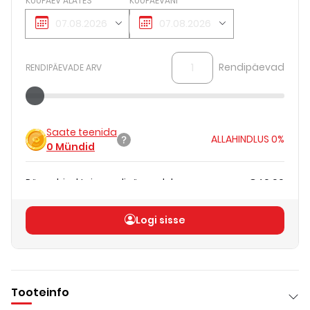
KUUPÄEV ALATES
KUUPÄEVANI
Rendipäevad
RENDIPÄEVADE ARV
Saate teenida
ALLAHINDLUS
0%
0
Mündid
Päevahind teie rendipäevadele
€40.00
Koguhind
(
ilma KM-ta
)
€40.00
Logi sisse
Tooteinfo