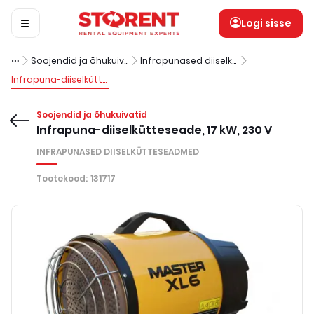
Logi sisse
Soojendid ja õhukuivatid
Infrapunased diiselkütteseadmed
Infrapuna-diiselkütteseade, 17 kW, 230 V
Soojendid ja õhukuivatid
Infrapuna-diiselkütteseade, 17 kW, 230 V
INFRAPUNASED DIISELKÜTTESEADMED
Tootekood
:
131717