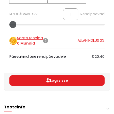
Rendipäevad
RENDIPÄEVADE ARV
Saate teenida
ALLAHINDLUS
0%
0
Mündid
Päevahind teie rendipäevadele
€20.40
Koguhind
(
ilma KM-ta
)
€20.40
Logi sisse
Tooteinfo