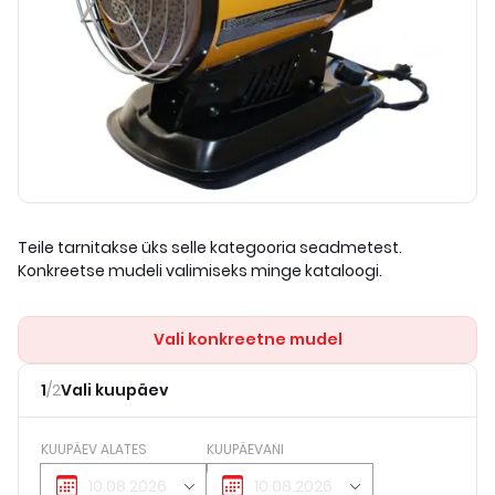
Teile tarnitakse üks selle kategooria seadmetest.
Konkreetse mudeli valimiseks minge kataloogi.
Vali konkreetne mudel
1
/
2
Vali kuupäev
KUUPÄEV ALATES
KUUPÄEVANI