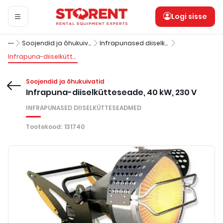
Logi sisse
Soojendid ja õhukuivatid
Infrapunased diiselkütteseadmed
Infrapuna-diiselkütteseade, 40 kW, 230 V
Soojendid ja õhukuivatid
Infrapuna-diiselkütteseade, 40 kW, 230 V
INFRAPUNASED DIISELKÜTTESEADMED
Tootekood
:
131740