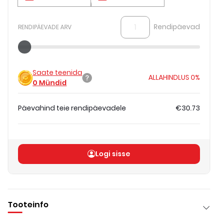
Rendipäevad
RENDIPÄEVADE ARV
Saate teenida
ALLAHINDLUS
0%
0
Mündid
Päevahind teie rendipäevadele
€30.73
Koguhind
(
ilma KM-ta
)
€30.73
Logi sisse
Tooteinfo