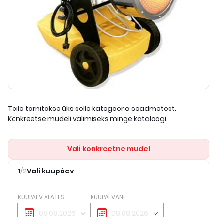
Teile tarnitakse üks selle kategooria seadmetest.
Konkreetse mudeli valimiseks minge kataloogi.
Vali konkreetne mudel
1
/
2
Vali kuupäev
KUUPÄEV ALATES
KUUPÄEVANI