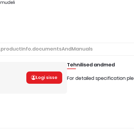
 mudeli
.productInfo.documentsAndManuals
Tehnilised andmed
Logi sisse
For detailed specification pl