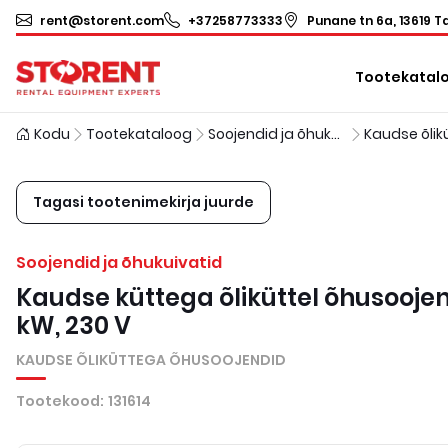
rent@storent.com
+37258773333
Punane tn 6a, 13619 Ta
Tootekatal
Kodu
Tootekataloog
Soojendid ja õhukuivatid
Tagasi tootenimekirja juurde
Soojendid ja õhukuivatid
Kaudse küttega õliküttel õhusoojen
kW, 230 V
KAUDSE ÕLIKÜTTEGA ÕHUSOOJENDID
Tootekood
:
131614