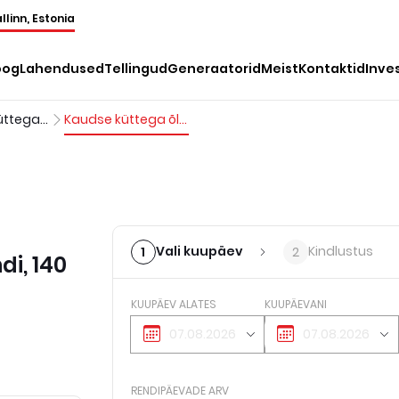
llinn, Estonia
oog
Lahendused
Tellingud
Generaatorid
Meist
Kontaktid
Inve
Kaudse õliküttega õhusoojendid
Kaudse küttega õliküttel õhusoojendi, 140 kW, 230 V
Vali kuupäev
Kindlustus
1
2
di, 140
KUUPÄEV ALATES
KUUPÄEVANI
RENDIPÄEVADE ARV