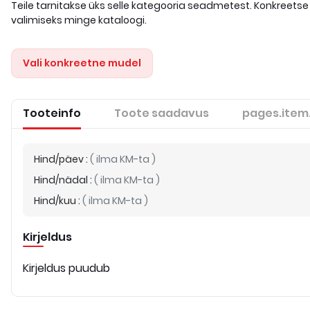
Teile tarnitakse üks selle kategooria seadmetest. Konkreetse
valimiseks minge kataloogi.
Vali konkreetne mudel
Tooteinfo
Toote saadavus
pages.item
Hind/päev
:
(
ilma KM-ta
)
Hind/nädal
:
(
ilma KM-ta
)
Hind/kuu
:
(
ilma KM-ta
)
Kirjeldus
Kirjeldus puudub