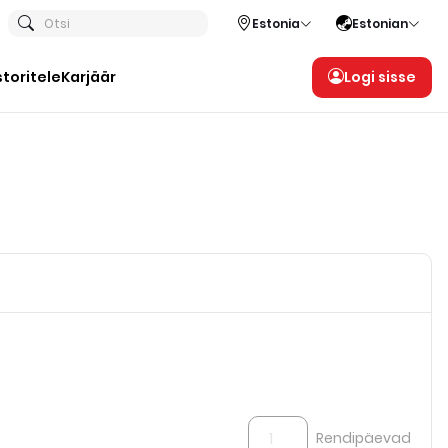
Otsi
Estonia
Estonian
storitele
Karjäär
Logi sisse
Rendipäevad