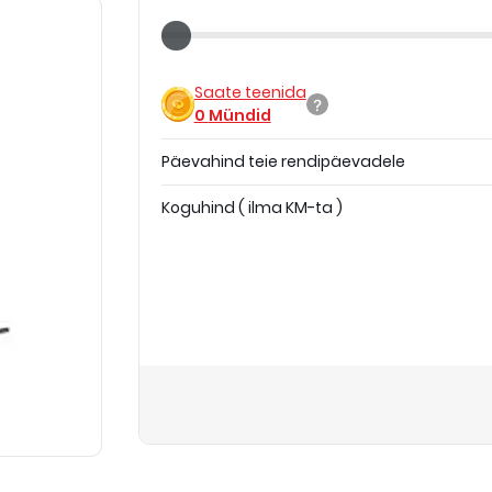
Saate teenida
0
Mündid
Päevahind teie rendipäevadele
Koguhind
(
ilma KM-ta
)