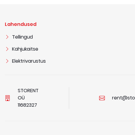
Lahendused
Tellingud
Kahjukaitse
Elektrivarustus
STORENT
OÜ
rent@sto
1
1
6
8
2
3
2
7