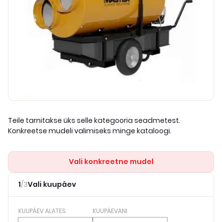
Teile tarnitakse üks selle kategooria seadmetest.
Konkreetse mudeli valimiseks minge kataloogi.
Vali konkreetne mudel
1
/
3
Vali kuupäev
KUUPÄEV ALATES
KUUPÄEVANI