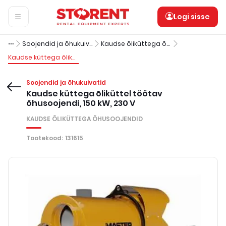
Logi sisse
Soojendid ja õhukuivatid
Kaudse õliküttega õhusoojendid
Kaudse küttega õliküttel töötav õhusoojendi, 150 kW, 230 V
Soojendid ja õhukuivatid
Kaudse küttega õliküttel töötav
õhusoojendi, 150 kW, 230 V
KAUDSE ÕLIKÜTTEGA ÕHUSOOJENDID
Tootekood
:
131615