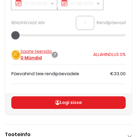
Rendipäevad
RENDIPÄEVADE ARV
Saate teenida
ALLAHINDLUS
0%
0
Mündid
Päevahind teie rendipäevadele
€33.00
Koguhind
(
ilma KM-ta
)
€33.00
Logi sisse
Tooteinfo