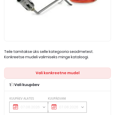
Teile tarnitakse üks selle kategooria seadmetest.
Konkreetse mudeli valimiseks minge kataloogi.
Vali konkreetne mudel
1
/
3
Vali kuupäev
KUUPÄEV ALATES
KUUPÄEVANI