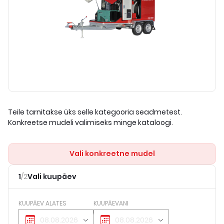
Teile tarnitakse üks selle kategooria seadmetest.
Konkreetse mudeli valimiseks minge kataloogi.
Vali konkreetne mudel
1
/
2
Vali kuupäev
KUUPÄEV ALATES
KUUPÄEVANI