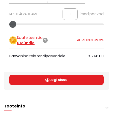
Rendipäevad
RENDIPÄEVADE ARV
Saate teenida
ALLAHINDLUS
0%
0
Mündid
Päevahind teie rendipäevadele
€748.00
Koguhind
(
ilma KM-ta
)
€748.00
Logi sisse
Tooteinfo