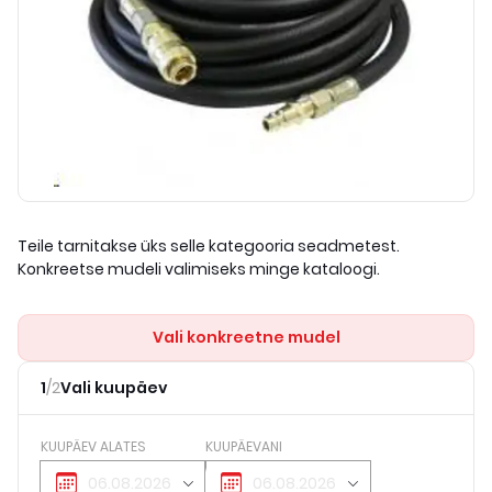
Teile tarnitakse üks selle kategooria seadmetest.
Konkreetse mudeli valimiseks minge kataloogi.
Vali konkreetne mudel
1
/
2
Vali kuupäev
KUUPÄEV ALATES
KUUPÄEVANI