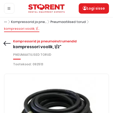
Logi sisse
Kompressorid ja pneumoinstrumendid
Pneumaatilised torud
kompressori voolik, 1/2"
Kompressorid ja pneumoinstrumendid
kompressori voolik, 1/2"
PNEUMAATILISED TORUD
Tootekood
:
092513