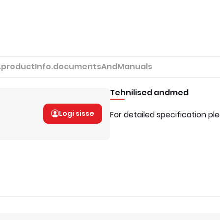
.productInfo.documentsAndManuals
Tehnilised andmed
Logi sisse
For detailed specification pl