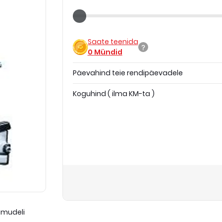
Saate teenida
0
Mündid
Päevahind teie rendipäevadele
Koguhind
(
ilma KM-ta
)
 mudeli