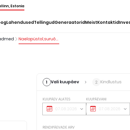
llinn, Estonia
oog
Lahendused
Tellingud
Generaatorid
Meist
Kontaktid
Inve
eadmed
Naelapüstol,suruõhuga
Vali kuupäev
Kindlustus
1
2
KUUPÄEV ALATES
KUUPÄEVANI
RENDIPÄEVADE ARV