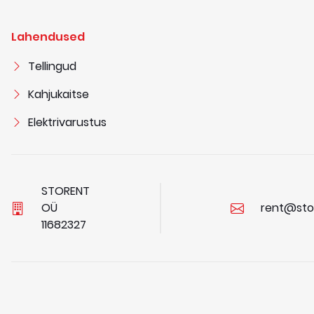
Lahendused
Tellingud
Kahjukaitse
Elektrivarustus
STORENT
OÜ
rent@sto
1
1
6
8
2
3
2
7