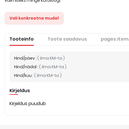
valimiseks minge kataloogi.
Vali konkreetne mudel
Tooteinfo
Toote saadavus
pages.item
Hind/päev
:
(
ilma KM-ta
)
Hind/nädal
:
(
ilma KM-ta
)
Hind/kuu
:
(
ilma KM-ta
)
Kirjeldus
Kirjeldus puudub