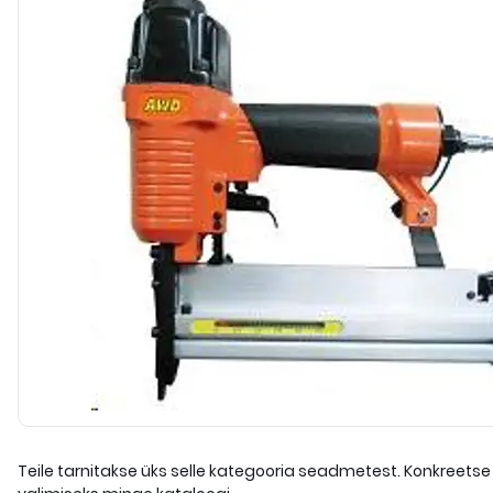
Teile tarnitakse üks selle kategooria seadmetest. Konkreetse