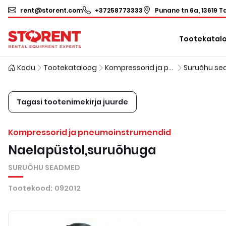
rent@storent.com
+37258773333
Punane tn 6a, 13619 Ta
Tootekatal
Kodu
Tootekataloog
Kompressorid ja pneumoinstrumendid
Suruõhu s
Tagasi tootenimekirja juurde
Kompressorid ja pneumoinstrumendid
Naelapüstol,suruõhuga
SURUÕHU SEADMED
Tootekood
:
092012