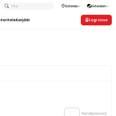
Otsi
Estonia
Estonian
storitele
Karjäär
Logi sisse
Rendipäevad