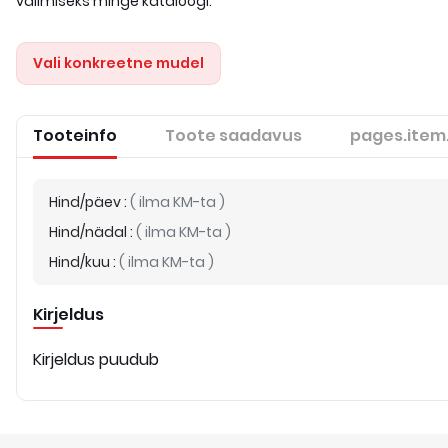
valimiseks minge kataloogi.
Vali konkreetne mudel
Tooteinfo
Toote saadavus
pages.item
Hind/päev
:
(
ilma KM-ta
)
Hind/nädal
:
(
ilma KM-ta
)
Hind/kuu
:
(
ilma KM-ta
)
Kirjeldus
Kirjeldus puudub