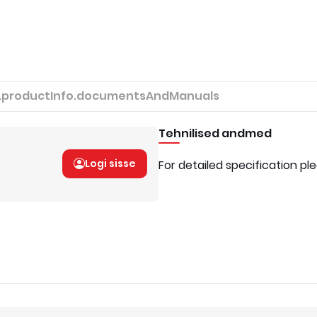
.productInfo.documentsAndManuals
Tehnilised andmed
Logi sisse
For detailed specification pl