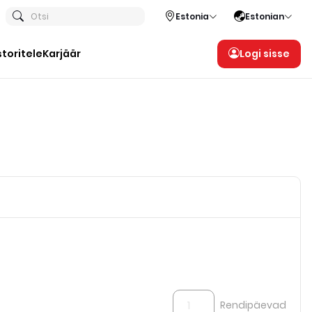
Otsi
Estonia
Estonian
storitele
Karjäär
Logi sisse
Rendipäevad