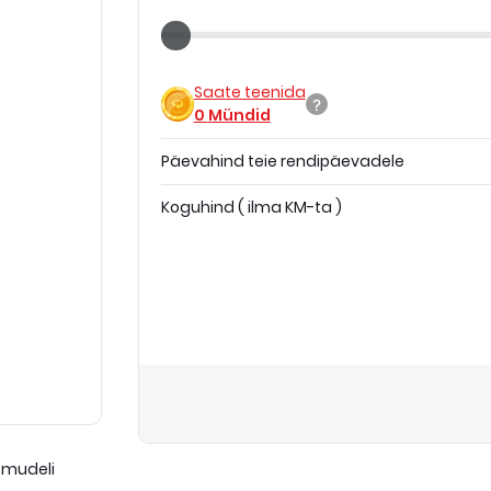
Saate teenida
0
Mündid
Päevahind teie rendipäevadele
Koguhind
(
ilma KM-ta
)
 mudeli