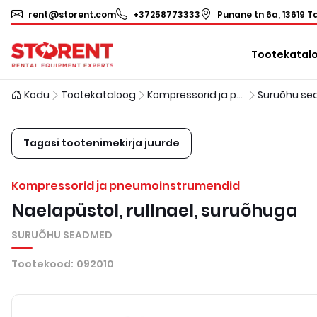
rent@storent.com
+37258773333
Punane tn 6a, 13619 Ta
Tootekatal
Kodu
Tootekataloog
Kompressorid ja pneumoinstrumendid
Suruõhu s
Tagasi tootenimekirja juurde
Kompressorid ja pneumoinstrumendid
Naelapüstol, rullnael, suruõhuga
SURUÕHU SEADMED
Tootekood
:
092010