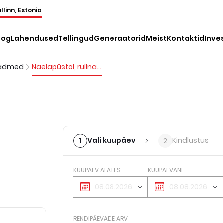
llinn, Estonia
oog
Lahendused
Tellingud
Generaatorid
Meist
Kontaktid
Inve
eadmed
Naelapüstol, rullnael, suruõhuga
Vali kuupäev
Kindlustus
1
2
KUUPÄEV ALATES
KUUPÄEVANI
RENDIPÄEVADE ARV