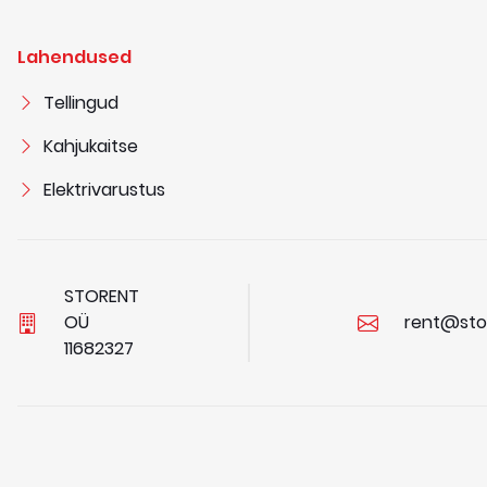
Lahendused
Tellingud
Kahjukaitse
Elektrivarustus
STORENT
OÜ
rent@sto
1
1
6
8
2
3
2
7