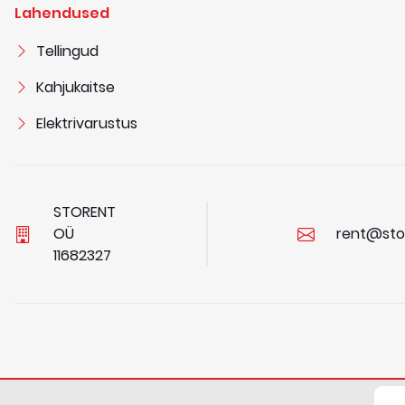
Lahendused
Tellingud
Kahjukaitse
Elektrivarustus
STORENT
OÜ
rent@sto
1
1
6
8
2
3
2
7