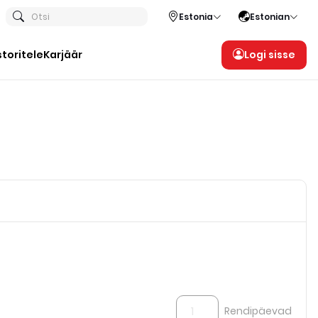
Otsi
Estonia
Estonian
storitele
Karjäär
Logi sisse
Rendipäevad