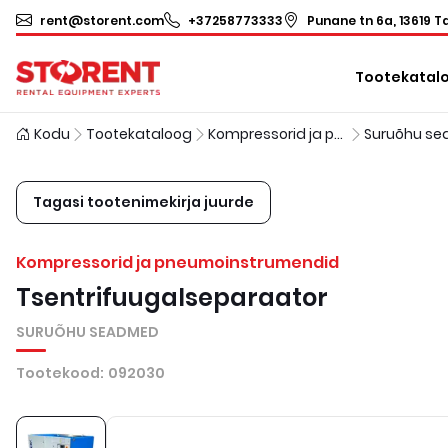
rent@storent.com
+37258773333
Punane tn 6a, 13619 Ta
Tootekatal
Kodu
Tootekataloog
Kompressorid ja pneumoinstrumendid
Suruõhu s
Tagasi tootenimekirja juurde
Kompressorid ja pneumoinstrumendid
Tsentrifuugalseparaator
SURUÕHU SEADMED
Tootekood
:
092030