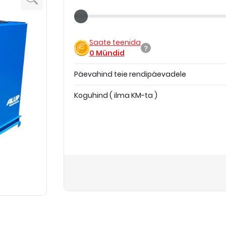
Saate teenida
0
Mündid
Päevahind teie rendipäevadele
Koguhind
(
ilma KM-ta
)