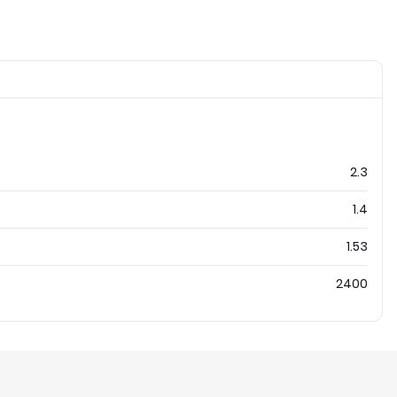
2.3
1.4
1.53
2400