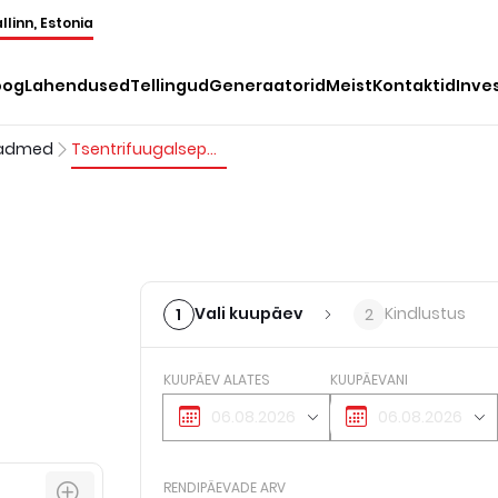
llinn, Estonia
oog
Lahendused
Tellingud
Generaatorid
Meist
Kontaktid
Inve
eadmed
Tsentrifuugalseparaator
Vali kuupäev
Kindlustus
1
2
KUUPÄEV ALATES
KUUPÄEVANI
RENDIPÄEVADE ARV