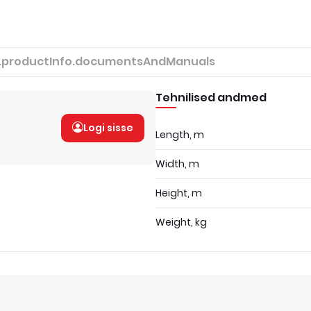
.productInfo.documentsAndManuals
Tehnilised andmed
Logi sisse
Length, m
Width, m
Height, m
Weight, kg