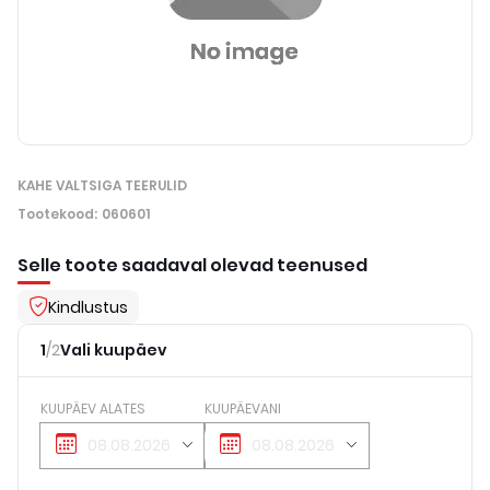
KAHE VALTSIGA TEERULID
Tootekood
:
060601
Selle toote saadaval olevad teenused
Kindlustus
1
/
2
Vali kuupäev
KUUPÄEV ALATES
KUUPÄEVANI