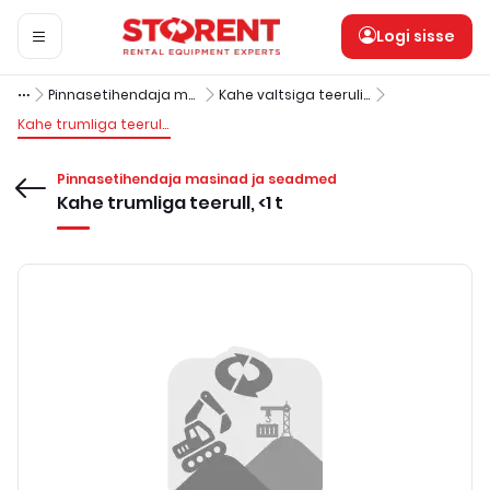
Logi sisse
Pinnasetihendaja masinad ja seadmed
Kahe valtsiga teerulid
Kahe trumliga teerull, <1 t
Pinnasetihendaja masinad ja seadmed
Kahe trumliga teerull, <1 t