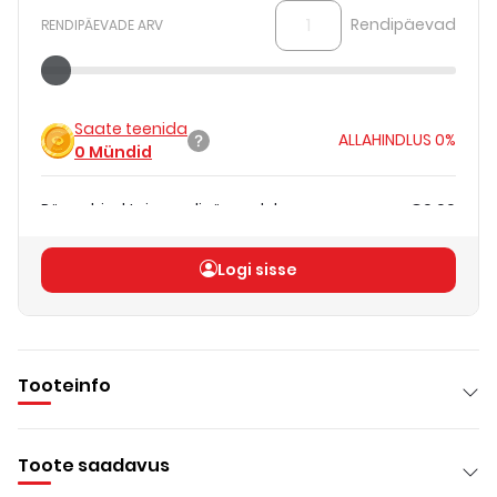
Rendipäevad
RENDIPÄEVADE ARV
Saate teenida
ALLAHINDLUS
0%
0
Mündid
Päevahind teie rendipäevadele
€0.00
Koguhind
(
ilma KM-ta
)
€0.00
Logi sisse
Tooteinfo
Toote saadavus