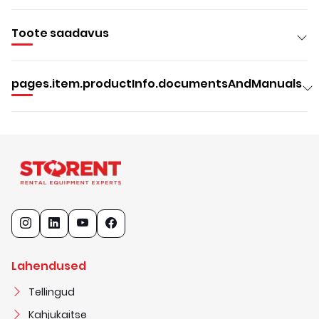
Toote saadavus
pages.item.productInfo.documentsAndManuals
Lahendused
Tellingud
Kahjukaitse