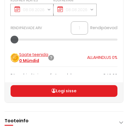
KUUPÄEV ALATES
KUUPÄEVANI
Rendipäevad
RENDIPÄEVADE ARV
Saate teenida
ALLAHINDLUS
0%
0
Mündid
Päevahind teie rendipäevadele
€40.00
Koguhind
(
ilma KM-ta
)
€40.00
Logi sisse
Tooteinfo