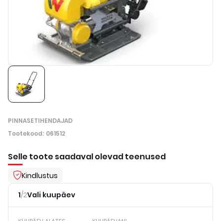
PINNASETIHENDAJAD
Tootekood
:
061512
Selle toote saadaval olevad teenused
Kindlustus
1
/
2
Vali kuupäev