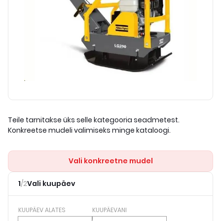
Teile tarnitakse üks selle kategooria seadmetest.
Konkreetse mudeli valimiseks minge kataloogi.
Vali konkreetne mudel
1
/
2
Vali kuupäev
KUUPÄEV ALATES
KUUPÄEVANI