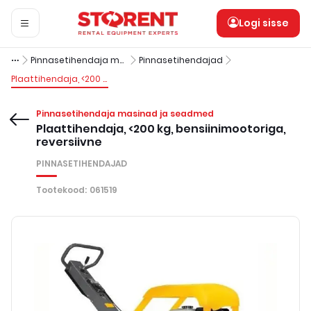
Logi sisse
Pinnasetihendaja masinad ja seadmed
Pinnasetihendajad
Plaattihendaja, <200 kg, bensiinimootoriga, reversiivne
Pinnasetihendaja masinad ja seadmed
Plaattihendaja, <200 kg, bensiinimootoriga,
reversiivne
PINNASETIHENDAJAD
Tootekood
:
061519