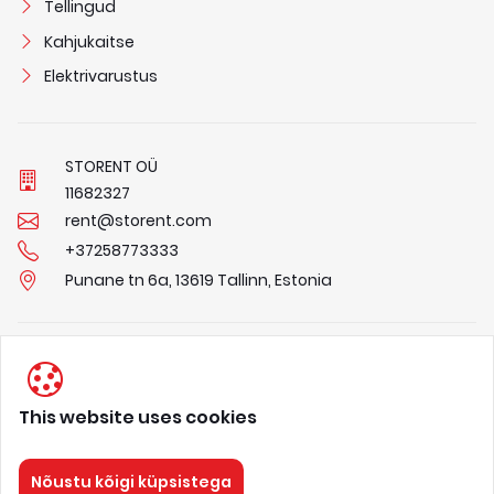
Tellingud
Kahjukaitse
Elektrivarustus
STORENT OÜ
1
1
6
8
2
3
2
7
rent@storent.com
+37258773333
Punane tn 6a, 13619 Tallinn, Estonia
Privaatsuspõhimõtted
Tingimused
This website uses cookies
Meist
Nõustu kõigi küpsistega
STORENT
Kõik õigused kaitstud 2026.