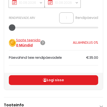
Rendipäevad
RENDIPÄEVADE ARV
Saate teenida
ALLAHINDLUS
0%
0
Mündid
Päevahind teie rendipäevadele
€35.00
Koguhind
(
ilma KM-ta
)
€35.00
Logi sisse
Tooteinfo