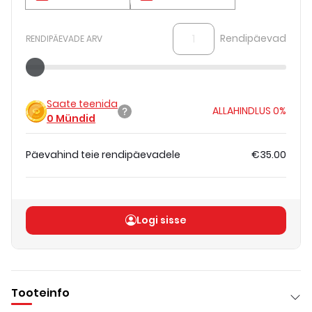
Rendipäevad
RENDIPÄEVADE ARV
Saate teenida
ALLAHINDLUS
0%
0
Mündid
Päevahind teie rendipäevadele
€35.00
Koguhind
(
ilma KM-ta
)
€35.00
Logi sisse
Tooteinfo