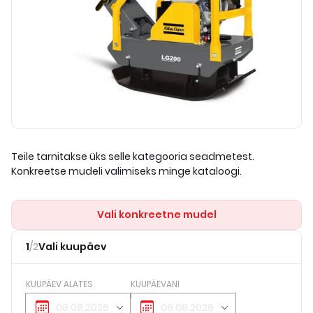
Teile tarnitakse üks selle kategooria seadmetest.
Konkreetse mudeli valimiseks minge kataloogi.
Vali konkreetne mudel
1
/
2
Vali kuupäev
KUUPÄEV ALATES
KUUPÄEVANI