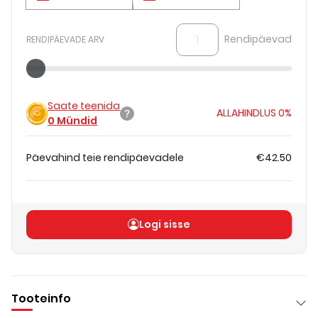
Rendipäevad
RENDIPÄEVADE ARV
Saate teenida
ALLAHINDLUS
0%
0
Mündid
Päevahind teie rendipäevadele
€42.50
Koguhind
(
ilma KM-ta
)
€42.50
Logi sisse
Tooteinfo