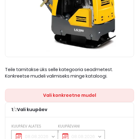
Teile tarnitakse üks selle kategooria seadmetest.
Konkreetse mudeli valimiseks minge kataloogi.
Vali konkreetne mudel
1
/
2
Vali kuupäev
KUUPÄEV ALATES
KUUPÄEVANI