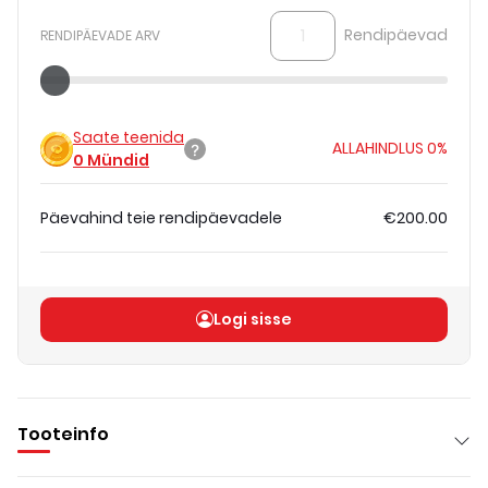
Rendipäevad
RENDIPÄEVADE ARV
Saate teenida
ALLAHINDLUS
0%
0
Mündid
Päevahind teie rendipäevadele
€200.00
Koguhind
(
ilma KM-ta
)
€200.00
Logi sisse
Tooteinfo