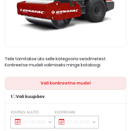
Teile tarnitakse üks selle kategooria seadmetest.
Konkreetse mudeli valimiseks minge kataloogi.
Vali konkreetne mudel
1
/
2
Vali kuupäev
KUUPÄEV ALATES
KUUPÄEVANI