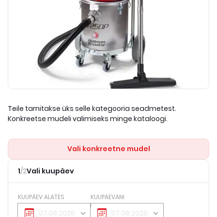
Teile tarnitakse üks selle kategooria seadmetest.
Konkreetse mudeli valimiseks minge kataloogi.
Vali konkreetne mudel
1
/
2
Vali kuupäev
KUUPÄEV ALATES
KUUPÄEVANI