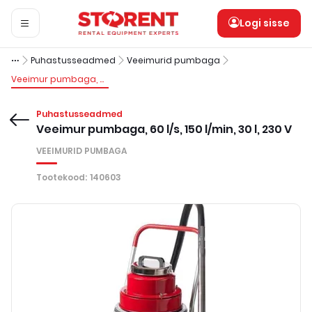
Logi sisse
Puhastusseadmed
Veeimurid pumbaga
Veeimur pumbaga, 60 l/s, 150 l/min, 30 l, 230 V
Puhastusseadmed
Veeimur pumbaga, 60 l/s, 150 l/min, 30 l, 230 V
VEEIMURID PUMBAGA
Tootekood
:
140603