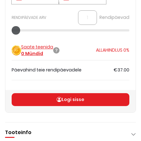
Rendipäevad
RENDIPÄEVADE ARV
Saate teenida
ALLAHINDLUS
0%
0
Mündid
Päevahind teie rendipäevadele
€37.00
Koguhind
(
ilma KM-ta
)
€37.00
Logi sisse
Tooteinfo