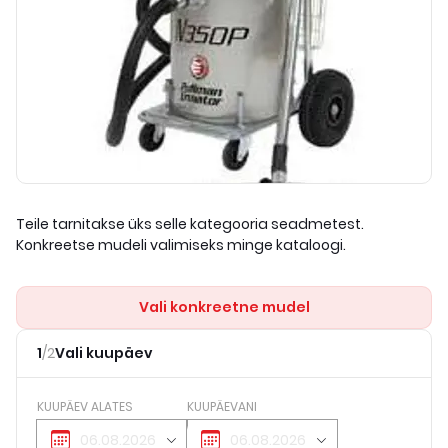
Teile tarnitakse üks selle kategooria seadmetest.
Konkreetse mudeli valimiseks minge kataloogi.
Vali konkreetne mudel
1
/
2
Vali kuupäev
KUUPÄEV ALATES
KUUPÄEVANI