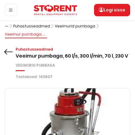
Logi sisse
Puhastusseadmed
Veeimurid pumbaga
Veeimur pumbaga, 60 l/s, 300 l/min, 70 l, 230 V
Puhastusseadmed
Veeimur pumbaga, 60 l/s, 300 l/min, 70 l, 230 V
VEEIMURID PUMBAGA
Tootekood
:
140607