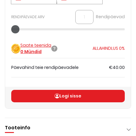
Rendipäevad
RENDIPÄEVADE ARV
Saate teenida
ALLAHINDLUS
0%
0
Mündid
Päevahind teie rendipäevadele
€40.00
Koguhind
(
ilma KM-ta
)
€40.00
Logi sisse
Tooteinfo