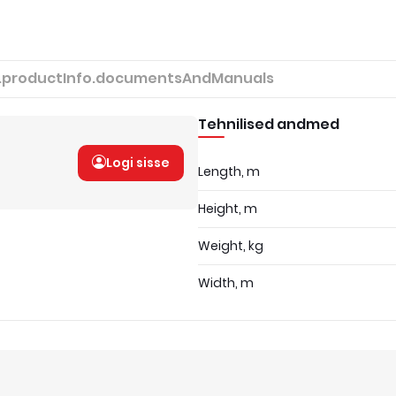
.productInfo.documentsAndManuals
Tehnilised andmed
Logi sisse
Length, m
Height, m
Weight, kg
Width, m