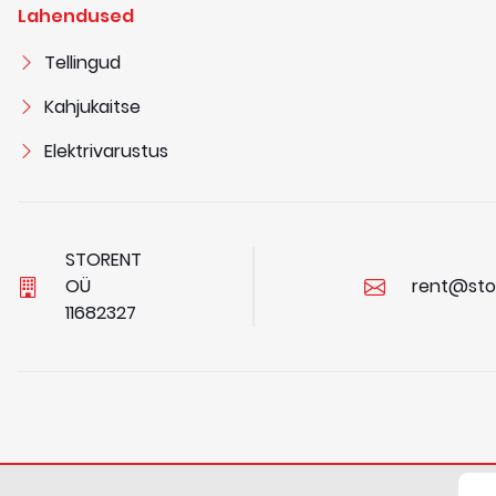
Lahendused
Tellingud
Kahjukaitse
Elektrivarustus
STORENT
OÜ
rent@sto
1
1
6
8
2
3
2
7