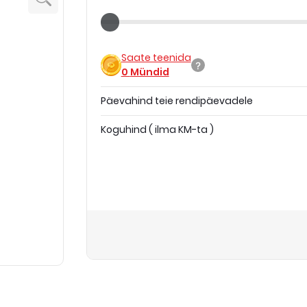
Saate teenida
0
Mündid
Päevahind teie rendipäevadele
Koguhind
(
ilma KM-ta
)