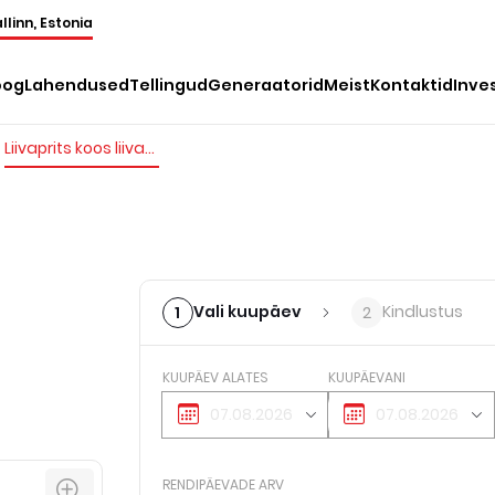
llinn, Estonia
oog
Lahendused
Tellingud
Generaatorid
Meist
Kontaktid
Inve
Liivaprits koos liivamahutiga
Vali kuupäev
Kindlustus
1
2
KUUPÄEV ALATES
KUUPÄEVANI
RENDIPÄEVADE ARV