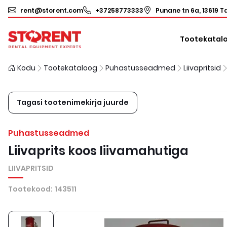
rent@storent.com
+37258773333
Punane tn 6a, 13619 Ta
Tootekatal
Kodu
Tootekataloog
Puhastusseadmed
Liivapritsid
Tagasi tootenimekirja juurde
Puhastusseadmed
Liivaprits koos liivamahutiga
LIIVAPRITSID
Tootekood
:
143511