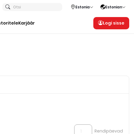
Otsi
Estonia
Estonian
storitele
Karjäär
Logi sisse
Rendipäevad