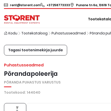
rent@storent.com
+37258773333
Punane tn 6a, 13619 Ta
Tootekatal
Kodu
Tootekataloog
Puhastusseadmed
Tagasi tootenimekirja juurde
Puhastusseadmed
Põrandapoleerija
PÕRANDA PUHASTUS VARUSTUS
Tootekood
:
144040