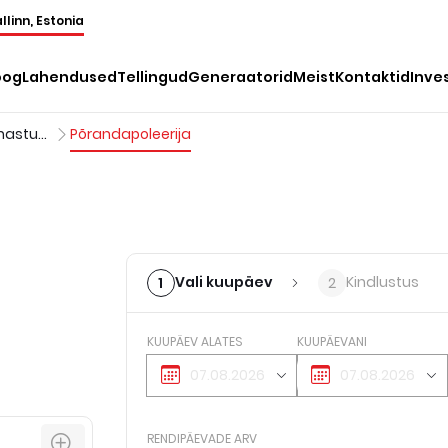
llinn, Estonia
oog
Lahendused
Tellingud
Generaatorid
Meist
Kontaktid
Inve
Põranda puhastus varustus
Põrandapoleerija
Vali kuupäev
Kindlustus
1
2
KUUPÄEV ALATES
KUUPÄEVANI
RENDIPÄEVADE ARV