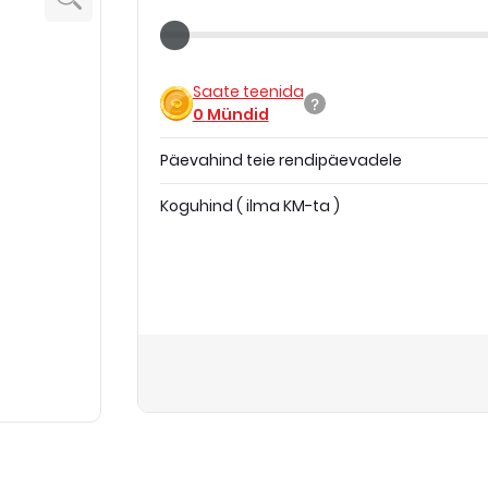
Saate teenida
0
Mündid
Päevahind teie rendipäevadele
Koguhind
(
ilma KM-ta
)