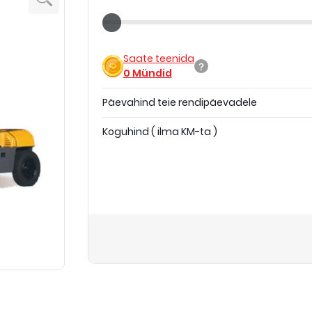
Saate teenida
0
Mündid
Päevahind teie rendipäevadele
Koguhind
(
ilma KM-ta
)