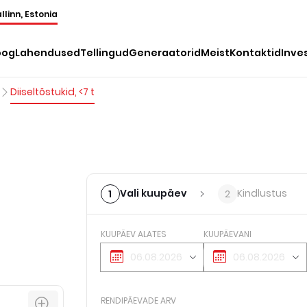
llinn, Estonia
oog
Lahendused
Tellingud
Generaatorid
Meist
Kontaktid
Inve
Diiseltõstukid, <7 t
Vali kuupäev
Kindlustus
1
2
KUUPÄEV ALATES
KUUPÄEVANI
RENDIPÄEVADE ARV