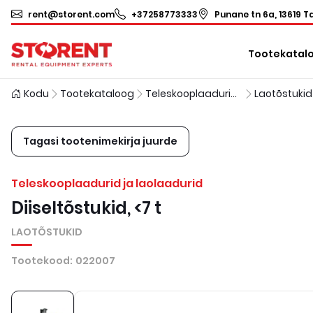
rent@storent.com
+37258773333
Punane tn 6a, 13619 Ta
Tootekatal
Kodu
Tootekataloog
Teleskooplaadurid ja laolaadurid
Laotõstukid
Tagasi tootenimekirja juurde
Teleskooplaadurid ja laolaadurid
Diiseltõstukid, <7 t
LAOTÕSTUKID
Tootekood
:
022007