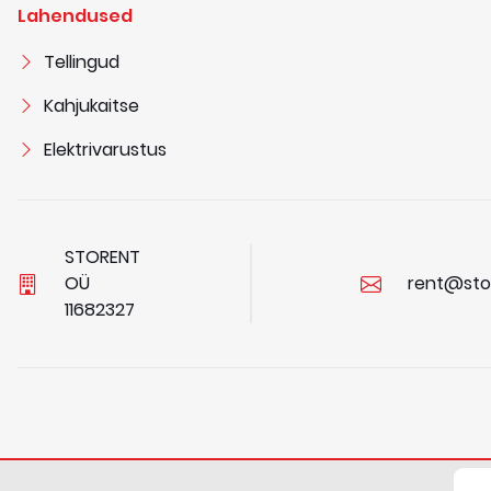
Lahendused
Tellingud
Kahjukaitse
Elektrivarustus
STORENT
OÜ
rent@sto
1
1
6
8
2
3
2
7