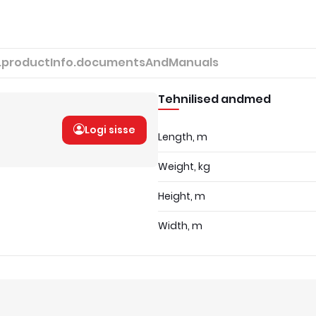
.productInfo.documentsAndManuals
Tehnilised andmed
Logi sisse
Length, m
Weight, kg
Height, m
Width, m