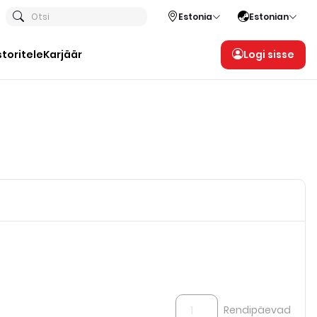
Otsi
Estonia
Estonian
storitele
Karjäär
Logi sisse
Rendipäevad