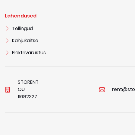
Lahendused
Tellingud
Kahjukaitse
Elektrivarustus
STORENT
OÜ
rent@sto
1
1
6
8
2
3
2
7