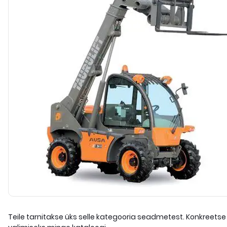
Teile tarnitakse üks selle kategooria seadmetest. Konkreetse