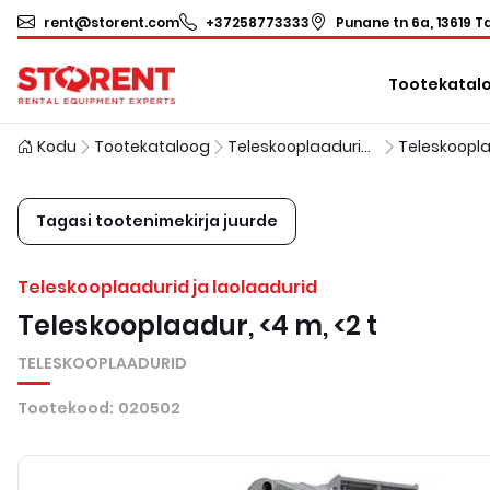
rent@storent.com
+37258773333
Punane tn 6a, 13619 Ta
Tootekatal
Kodu
Tootekataloog
Teleskooplaadurid ja laolaadurid
Teleskoopl
Tagasi tootenimekirja juurde
Teleskooplaadurid ja laolaadurid
Teleskooplaadur, <4 m, <2 t
TELESKOOPLAADURID
Tootekood
:
020502