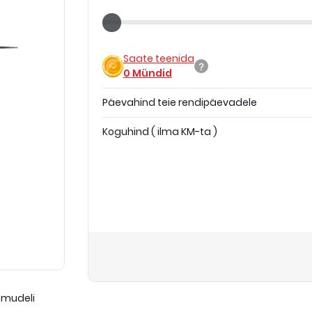
Saate teenida
0
Mündid
Päevahind teie rendipäevadele
Koguhind
(
ilma KM-ta
)
 mudeli