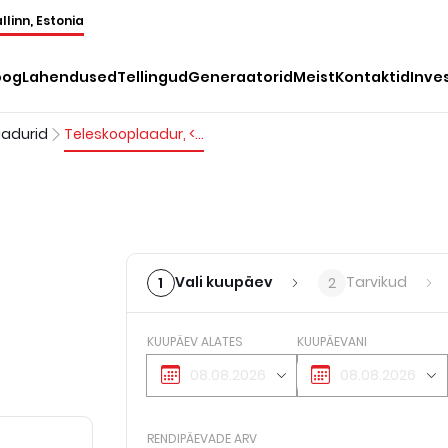
llinn, Estonia
oog
Lahendused
Tellingud
Generaatorid
Meist
Kontaktid
Inve
aadurid
Teleskooplaadur, <4 m, <2 t
Vali kuupäev
Tarvikud
1
2
KUUPÄEV ALATES
KUUPÄEVANI
RENDIPÄEVADE ARV