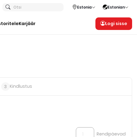
Otsi
Estonia
Estonian
storitele
Karjäär
Logi sisse
Kindlustus
3
Rendipäevad