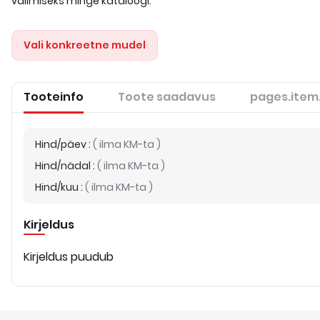
valimiseks minge kataloogi.
Vali konkreetne mudel
Tooteinfo
Toote saadavus
pages.item
Hind/päev
:
(
ilma KM-ta
)
Hind/nädal
:
(
ilma KM-ta
)
Hind/kuu
:
(
ilma KM-ta
)
Kirjeldus
Kirjeldus puudub