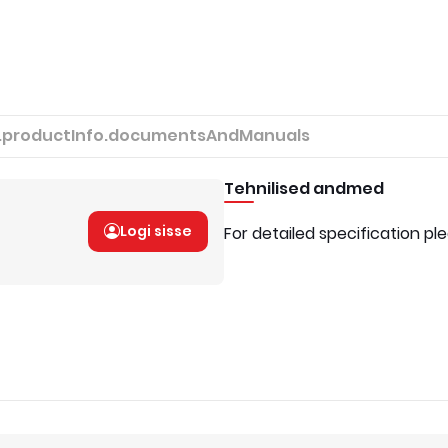
.productInfo.documentsAndManuals
Tehnilised andmed
Logi sisse
For detailed specification pl