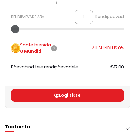
Rendipäevad
RENDIPÄEVADE ARV
Saate teenida
ALLAHINDLUS
0%
0
Mündid
Päevahind teie rendipäevadele
€17.00
Koguhind
(
ilma KM-ta
)
€17.00
Logi sisse
Tooteinfo