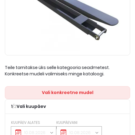
Teile tarnitakse üks selle kategooria seadmetest.
Konkreetse mudeli valimiseks minge kataloogi.
Vali konkreetne mudel
1
/
2
Vali kuupäev
KUUPÄEV ALATES
KUUPÄEVANI