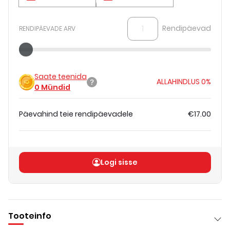
Rendipäevad
RENDIPÄEVADE ARV
Saate teenida
ALLAHINDLUS
0%
0
Mündid
Päevahind teie rendipäevadele
€17.00
Koguhind
(
ilma KM-ta
)
€17.00
Logi sisse
Tooteinfo