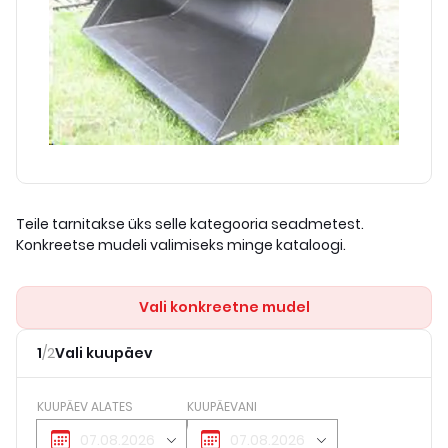
Teile tarnitakse üks selle kategooria seadmetest.
Konkreetse mudeli valimiseks minge kataloogi.
Vali konkreetne mudel
1
/
2
Vali kuupäev
KUUPÄEV ALATES
KUUPÄEVANI