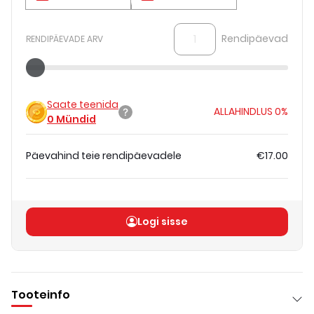
Rendipäevad
RENDIPÄEVADE ARV
Saate teenida
ALLAHINDLUS
0%
0
Mündid
Päevahind teie rendipäevadele
€17.00
Koguhind
(
ilma KM-ta
)
€17.00
Logi sisse
Tooteinfo