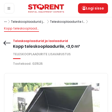
Logi sisse
Teleskooplaadurid ja laolaadurid
Teleskooplaadurite lisavarustus
Kopp teleskooplaadurile, <3,0 m³
Teleskooplaadurid ja laolaadurid
Kopp teleskooplaadurile, <3,0 m³
TELESKOOPLAADURITE LISAVARUSTUS
Tootekood
:
021525